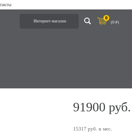
такты
0
Интернет-магазин
(
0
)
₽
от весом до 2500 кг Nice RUN2500
Привод для о
2500 кг Nice
91900
15317 руб. в мес.