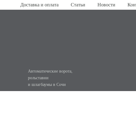
Доставка и оплата
Статьи
Новости
Кон
Главная
/
Интернет-магазин
/
Привод для откатных вор
Автоматические ворота,
рольставни
и шлагбаумы в Сочи