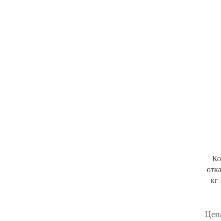
Ко
отк
кг