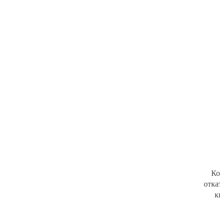
Ко
отка
к