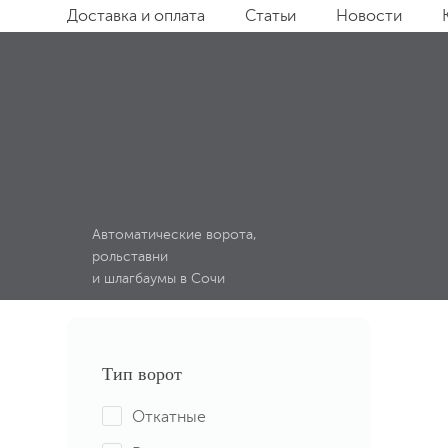
Доставка и оплата
Статьи
Новости
Главная
/
Интернет-магазин
/
Автоматика для отка
КОМПЛЕКТЫ АВТОМА
Автоматические ворота,
рольставни
и шлагбаумы в Сочи
Тип ворот
Откатные