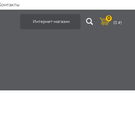
Контакты
0
Интернет-магазин
(
0
)
₽
тных ворот
/
Комплекты автоматики
ТИКИ