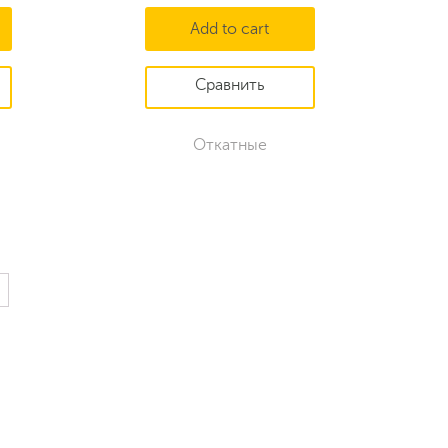
Add to cart
Откатные
→