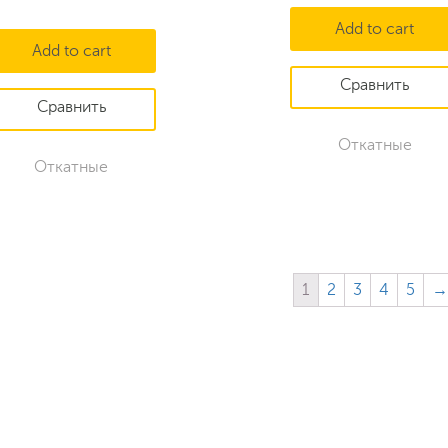
Add to cart
Add to cart
Откатные
Откатные
1
2
3
4
5