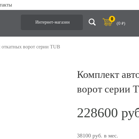
такты
0
Интернет-магазин
(
0
)
₽
я откатных ворот серии TUB
Комплект авт
ворот серии 
228600
38100 руб. в мес.