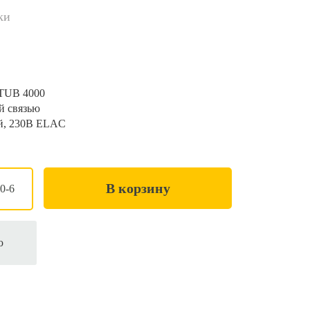
ки
 TUB 4000
й связью
ой, 230В ELAC
В корзину
0-6
ю