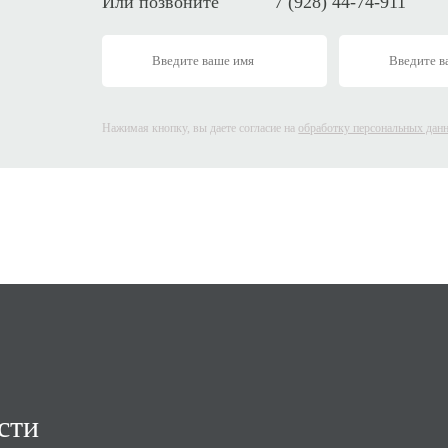
Или позвоните
7 (928) 44-74-911
Нажимая кнопку, вы даете согласие на
обработку персональных дан
,
сти