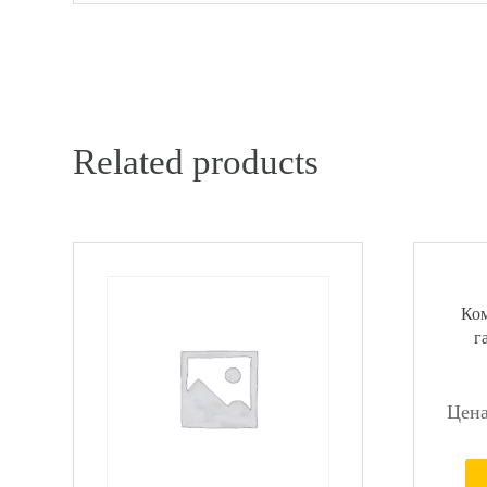
Related products
Ком
г