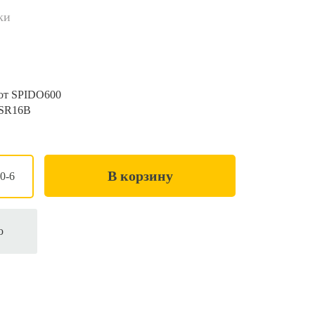
ки
от SPIDO600
 SR16B
В корзину
0-6
ю