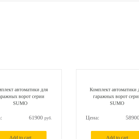
плект автоматики для
Комплект автоматики 
аражных ворот серии
гаражных ворот сери
SUMO
SUMO
61900
5890
Add to cart
Add to cart