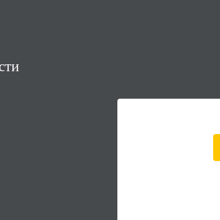
,
сти