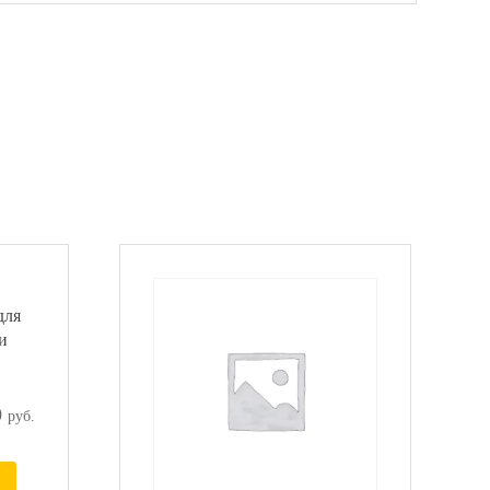
для
и
0