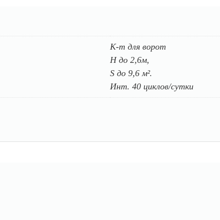
К-т для ворот
H до 2,6м,
S до 9,6 м².
Инт. 40 циклов/сутки