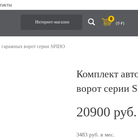
такты
0
Интернет-магазин
(
0
)
₽
я гаражных ворот серии SPIDO
Комплект авт
ворот серии 
20900
3483 руб. в мес.